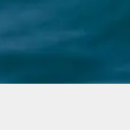
M/Y Ragnar
Engines
Targa 3x300hp